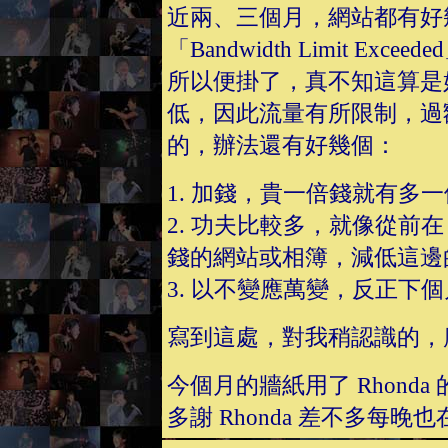
近兩、三個月，網站都有好
「Bandwidth Limit 
所以便掛了，真不知這算是
低，因此流量有所限制，過
的，辦法還有好幾個：
1. 加錢，貴一倍錢就有多
2. 功夫比較多，就像從前在 g
錢的網站或相簿，減低這邊
3. 以不變應萬變，反正下
寫到這處，對我稍認識的，
今個月的牆紙用了 Rhond
多謝 Rhonda 差不多每晚也在fac