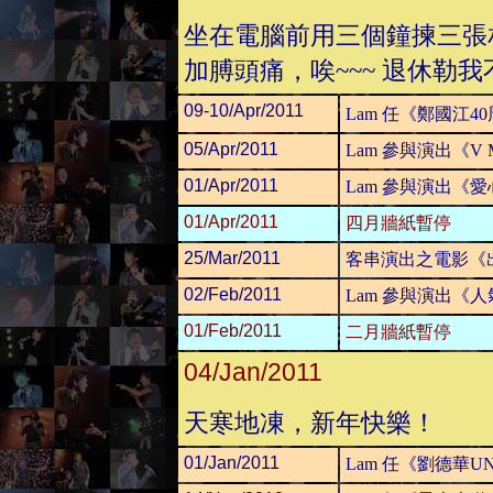
坐在電腦前用三個鐘揀三張
加膊頭痛，唉~~~ 退休勒我
09-10/Apr/2011
Lam 任《鄭國江
05/Apr/2011
Lam 參與演出《V Mis
01/Apr/2011
Lam 參與演出《
01/Apr/2011
四月牆紙暫停
25/Mar/2011
客串演出之電影《
02/Feb/2011
Lam 參與演出《
01/Feb/2011
二月牆紙暫停
04/Jan/2011
天寒地凍，新年快樂！
01/Jan/2011
Lam 任《劉德華UN