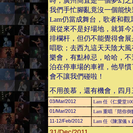
時；廣州簡直是一個夢幻之
我們手忙腳亂竟沒一個能快
Lam仍當成舞台，歌者和
展從來不是好場地，就算今
排欄杆，但仍不能覺得會展
唱歌；去西九這天天陰大風
樂會，有點棹忌，哈哈，不
泊在停車場的車裡，他早慣
會不讓我們碰啦！
不用羨慕，還有機會，四月三
03/Mar/2012
Lam 任《仁愛堂100
01/Mar/2012
Lam 重唱「陪你
11-12/Feb/2012
Lam 任《陳潔儀 
31/Dec/2011