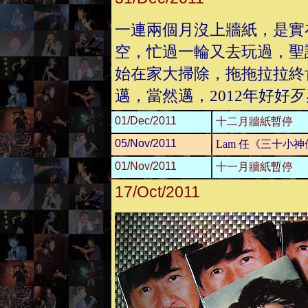
一連兩個月沒上牆紙，是實
空，忙過一輪又去玩過，聖
始在家大掃除，拖拖拉拉終
邁，當然邁，2012年好好
01/Dec/2011
十二月牆紙暫停
05/Nov/2011
Lam 任《三十小
01/Nov/2011
十一月牆紙暫停
17/Oct/2011