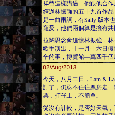
祥曾這樣講過。他跟他合作
繹過林振強的五十九首作品
是一曲兩詞，有Sally 版
寵愛，他們兩個算是擁有共
拉闊思念會追憶林振強，林
歌手演出，十一月十六日假
辛的事，博覽館—萬四千個
02/Aug/2013
今天，八月二日，Lam & 
訂了，仍忍不住往票房走一轉
票，打孖上，不簡單。
從沒有計較，是否好天氣，下