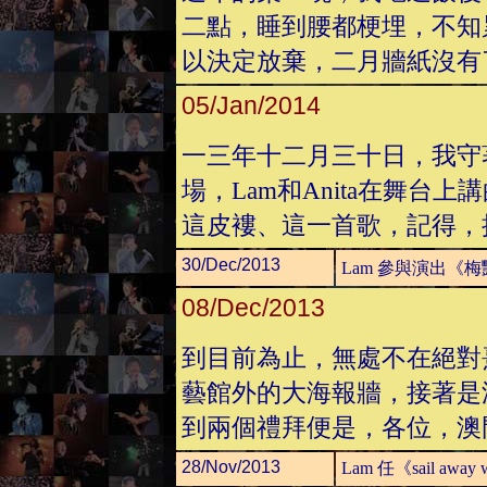
二點，睡到腰都梗埋，不知
以決定放棄，二月牆紙沒有
05/Jan/2014
一三年十二月三十日，我守著
場，Lam和Anita在舞台
這皮褸、這一首歌，記得，
30/Dec/2013
Lam 參與演出《梅艷
08/Dec/2013
到目前為止，無處不在絕對
藝館外的大海報牆，接著是
到兩個禮拜便是，各位，澳
28/Nov/2013
Lam 任《sail awa