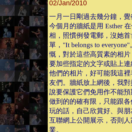
02/Jan/2010
一月一日剛過去幾分鐘，覺
今個月的牆紙是用 Esthe
相，照慣例發電郵，沒她首
單，"It belongs to e
慨，對於這些高質素的相片
要加些指定的文字或貼上連
他們的相片，好可能我這裡
友們。牆紙放上網後，我對
說要保護它們免用作不能預
做到的的確有限，只能跟各
玩的話，自己欣賞好、與朋
互聯網上公開展示，否則人
業。