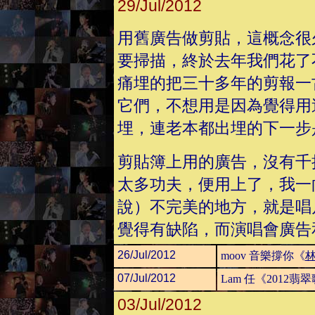
29/Jul/2012
用舊廣告做剪貼，這概念很
要掃描，終於去年我們花了
痛埋的把三十多年的剪報一
它們，不想用是因為覺得用
埋，連老本都出埋的下一步
剪貼簿上用的廣告，沒有千
太多功夫，便用上了，我一
說）不完美的地方，就是唱
覺得有缺陷，而演唱會廣告
26/Jul/2012
moov 音樂撐你《
林
07/Jul/2012
Lam 任《2012
03/Jul/2012