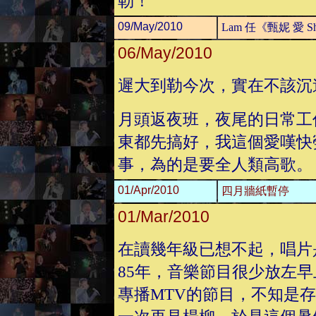
勒！
09/May/2010
Lam 任《甄妮 愛 Sho
06/May/2010
遲大到勒今次，實在不該沉
月頭返夜班，夜尾的日常工
東都先搞好，我這個愛嘆快
事，為的是要全人類高歌。
01/Apr/2010
四月牆紙暫停
01/Mar/2010
在讀幾年級已想不起，唱片是
85年，音樂節目很少放左
專播MTV的節目，不知是