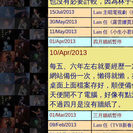
也沒有必要計較，因為林子
15/Jul/2013
Lam 主唱電視劇
30/May/2013
Lam 任《露雲娜賈
11/May/2013
Lam 任《小生小君L
01/Apr/2013
四月牆紙暫停
10/Apr/2013
每五、六年左右就要經歷一
網站備份一次，懶得就懶，
桌面上面檔案存好，順便備
天便開不了電腦，好像有點
不過四月是沒有牆紙了。
01/Mar/2013
三月牆紙暫停
09/Feb/2013
Lam 任《TVB新