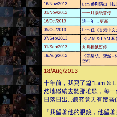
16/Nov/2013
Lam 參與演出《
01/Nov/2013
十一月牆紙暫停
16/Oct/2013
這一年....
更新
05/Oct/2013
Lam 任《香港中
07/Sep/2013
《LAM & LAM
01/Sep/2013
九月牆紙暫停
19/Aug/2013
《節樂頌。聲起 -
舉行
18/Aug/2013
十年前，我寫了篇"Lam &
然地繼續去聽那堆歌，每一
日落日出...聽究竟天有幾
「我望著他的眼鏡，他望著