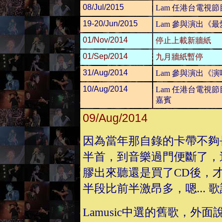
08/Jul/2015
Lam 任港台電視
19-20/Jun/2015
Lam 參與演出《
01/Nov/2014
停止上載新牆紙
01/Sep/2014
九月牆紙暫停
31/Aug/2014
Lam 參與演出《
10/Aug/2014
Lam 任港台電視
嘉賓
09/Aug/2014
因為當年那自錄的卡帶不夠
半首，到音樂過門便斷了，
膠出來聽還是買了CD後，
半段比前半激昂多，嗯...
Lamusic中選的舊歌，