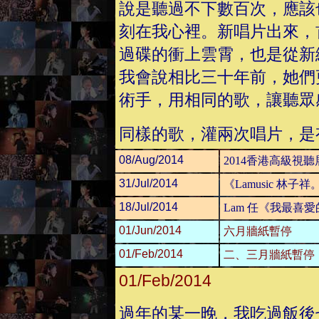
說是聽過不下數百次，應該
刻在我心裡。新唱片出來，
過碟的衝上雲霄，也是從新
我會說相比三十年前，她們更
術手，用相同的歌，讓聽眾感受他
同樣的歌，灌兩次唱片，是
08/Aug/2014
2014香港高級視聽
31/Jul/2014
《Lamusic 林子
18/Jul/2014
Lam 任《我最喜愛
01/Jun/2014
六月牆紙暫停
01/Feb/2014
二、三月牆紙暫停
01/Feb/2014
過年的某一晚，我吃過飯後