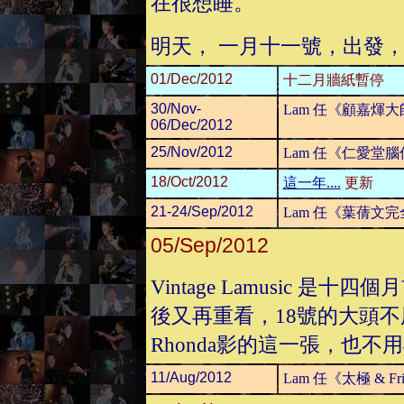
在很想睡。
明天， 一月十一號，出發
01/Dec/2012
十二月牆紙暫停
30/Nov-
Lam 任《顧嘉煇
06/Dec/2012
25/Nov/2012
Lam 任《仁愛堂
18/Oct/2012
這一年....
更新
21-24/Sep/2012
Lam 任《葉蒨文完
05/Sep/2012
Vintage Lamusic 
後又再重看，18號的大頭
Rhonda影的這一張，也
11/Aug/2012
Lam 任《太極 & F