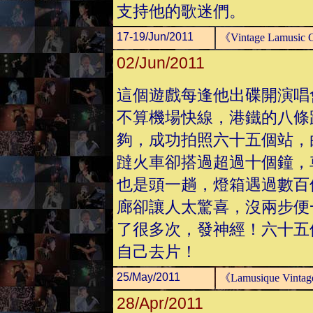
支持他的歌迷們。
17-19/Jun/2011
《Vintage Lamu
02/Jun/2011
這個遊戲每逢他出碟開演唱
不算機場快線，港鐵的八條
夠，成功拍照六十五個站，
躂火車卻搭過超過十個鐘，
也是頭一趟，燈箱遇過數百
廊卻讓人太驚喜，沒兩步便
了很多次，發神經！六十五
自己去片！
25/May/2011
《Lamusique Vint
28/Apr/2011