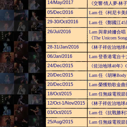
14/May/2017
《交響‧情人夢‧
05/Dec/2016
Lam 任《柯尼卡
29-30/Oct/2016
Lam 任《鄭國江
26/Jul/2016
Lam 與韋綺姍
《The Unicor
28-31/Jan/2016
《林子祥佐治地球
06/Jan/2016
Lam 登香港電台
24/Dec/2015
《佐治地球40年》Cd 
20/Dec/2015
Lam 任《胡琳Body 
20/Dec/2015
Lam 榮獲勁歌金
18/Oct/2015
Lam 任無線電視節
12/Oct-1/Nov/2015
《林子祥佐治地球4
03/Oct/2015
Lam 任《抗戰勝
25/Aug/2015
Lam 任無線電視