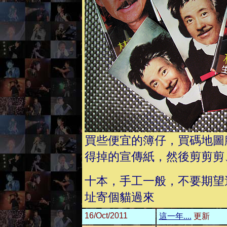
買些便宜的簿仔，買碼地圖
得掉的宣傳紙，然後剪剪剪
十本，手工一般，不要期望
址寄個貓過來
16/Oct/2011
這一年....
更新