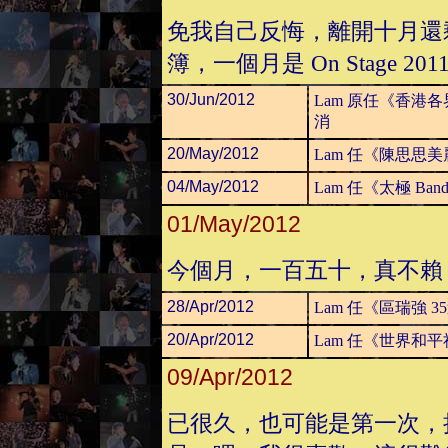
免我自己反悔，離開十月還
簿，一個月是 On Stage 201
30/Jun/2012
Lam 原任《香港
消
20/May/2012
Lam 任《陳思思
04/May/2012
Lam 任《太極 Ban
01/May/2012
今個月，一百五十，真不賴
28/Apr/2012
Lam 任《區瑞強
20/Apr/2012
Lam 任《世界和
09/Apr/2012
已很久，也可能是第一次，