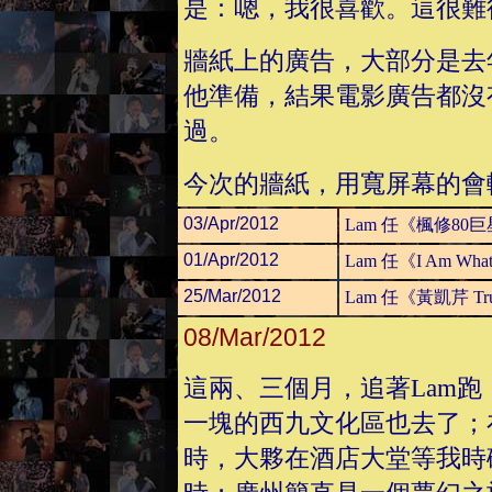
是：嗯，我很喜歡。這很難
牆紙上的廣告，大部分是去年Vi
他準備，結果電影廣告都沒
過。
今次的牆紙，用寬屏幕的會
03/Apr/2012
Lam 任《楓修80
01/Apr/2012
Lam 任《I Am Wha
25/Mar/2012
Lam 任《黃凱芹 Tr
08/Mar/2012
這兩、三個月，追著Lam
一塊的西九文化區也去了；
時，大夥在酒店大堂等我時