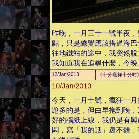
昨晚，一月三十一號半夜，
點，只是總覺應該搭過海巴
往地鐵站的途中，我突然脫大
我知道我在追尋什麼，今晚
12/Jan/2013
《十分熹祥十分吋
10/Jan/2013
今天，一月十號，瘋狂一月
題多的是，但由早拖到晚，
好的牆紙上線，我仍是有興
悶，寫「我的話」還不錯，