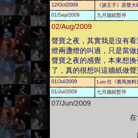
12/Oct/2009
《淚王子》原聲大碟
01/Sep/2009
九月牆紙暫停
02/Aug/2009
聲寶之夜，其實我是沒有看
燈兩盞燈的叫過，只是當做
聲寶之夜的感覺，本來想換
了，真的很想叫這牆紙做聲
01/Jul/2009
Lam 任《賽馬煞
01/Jul/2009
七月牆紙暫停
07/Jun/2009
在