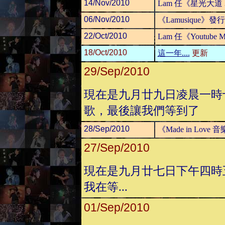
14/Nov/2010
Lam 任《星光大道
06/Nov/2010
《Lamusique》發行
22/Oct/2010
Lam 任《Youtube 
18/Oct/2010
這一年....
更新
29/Sep/2010
現在是九月廿九日凌晨一時
歌，最後讓我們等到了
28/Sep/2010
《Made in L
27/Sep/2010
現在是九月廿七日下午四時
我在等...
01/Sep/2010