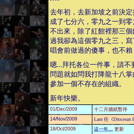
去年初，去新加坡之前決定
成了七分六，零九之一到零
不出來，除了紅館裡那三個
過我卻為這個零九之三，寫
唱會前做過的傻事，也不賴
嗯...拜托各位一件事，請
問題就如問我打降龍十八掌
參加一個不存在的組織。
新年快樂。
01/Dec/2009
十二月牆紙暫停
14/Nov/2009
Lam 任《Diocesan 
18/Oct/2009
這一年....
更新