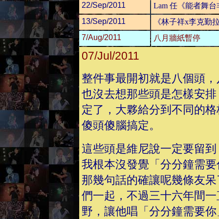
22/Sep/2011
Lam 任《能者舞
13/Sep/2011
《林子祥x李克勤
7/Aug/2011
八月牆紙暫停
07/Jul/2011
整件事最開初就是八個頭，
也沒去想那些頭是怎樣安排
定了，大夥給分到不同的格
傻頭傻腦搞定。
這些頭是維尼說一定要留到
我根本沒發覺「分分鐘需要
那幾句話的確讓呢幾條友呆
們一起，不過三十六年間一
野，讓他唱「分分鐘需要你